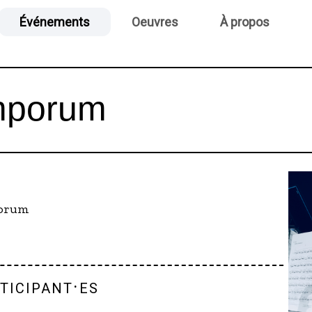
Événements
Oeuvres
À propos
mporum
porum
ticipant·es