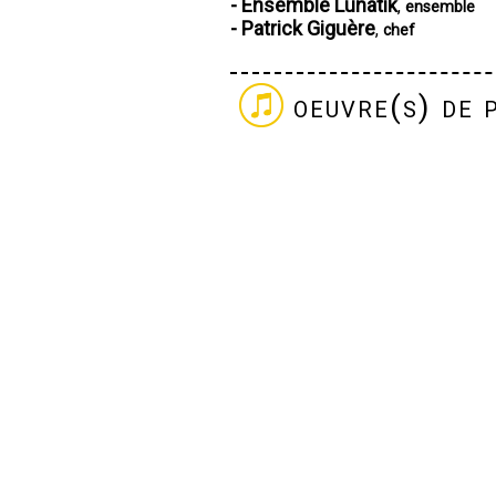
- Ensemble Lunatik
,
ensemble
- Patrick Giguère
,
chef
oeuvre(s) de 