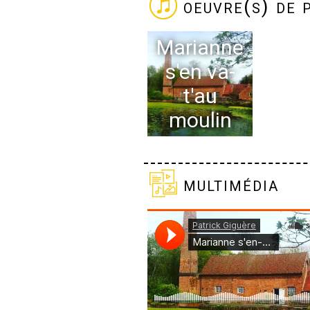
oeuvre(s) de 
Marianne
s'en va-
t'au
moulin
multimédia