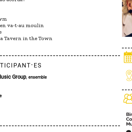
rwm
'en va-t-au moulin
e
 a Tavern in the Town
ticipant·es
Music Group
,
ensemble
te