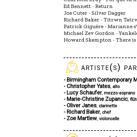
Ed Bennett - Return
Joe Cuter - Silver Dagger
Richard Baker - Titrwn Tat
Patrick Giguère - Marianne s
Michael Zev Gordon - Yankel
Howard Skempton - There is
artiste(s) par
- Birmingham Contemporary 
- Christopher Yates
,
alto
- Lucy Schaufer
,
mezzo-soprano
- Marie-Christine Zupancic
,
flû
- Oliver Janes
,
clarinette
- Richard Baker
,
chef
- Zoe Martlew
,
violoncelle