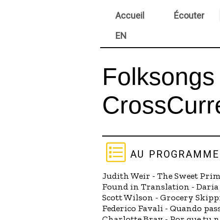
Accueil
Écouter
EN
Folksongs 
CrossCurre
au programme
Judith Weir - The Sweet Pri
Found in Translation - Dar
Scott Wilson - Grocery Skip
Federico Favali - Quando passa
Charlotte Bray - Por que tu 