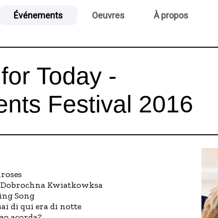
Événements
Oeuvres
À propos
for Today -
nts Festival 2016
mroses
ia Dobrochna Kwiatkowksa
ping Song
i di qui era di notte
nao acorda?