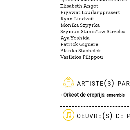
Elisabeth Angot
Piyawat Louilarpprasert
Ryan Lindveit
Monika Szpyrka
Szymon Stanis?aw Strzelec
Aya Yoshida
Patrick Giguere
Blanka Stachelek
Vasileios Filippou
artiste(s) par
- Orkest de ereprijs
,
ensemble
oeuvre(s) de 