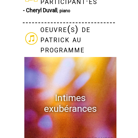
participant·es
- Cheryl Duvall
,
piano
oeuvre(s) de
patrick au
programme
Intimes
exubérances